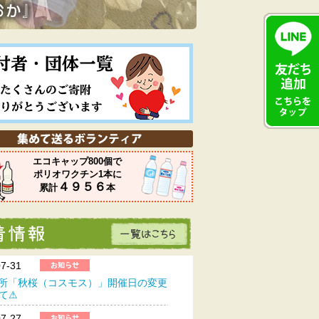
エコキャップ800個で
ポリオワクチン1本に
４９５６
累計
本
07-31
所「秋桜（コスモス）」開催日の変更
て⚠
07-27