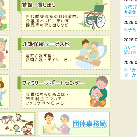
☆第3
者募
2026-
☆子育
2026-
☆いき
望の方
2026-
☆「か
です
2026-
☆ひき
中☆