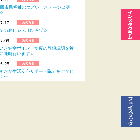
7回市民福祉のつどい ステージ出演
集☆
07-17
てのおしゃべりひろば☆
07-09
いき健幸ポイント制度の登録説明を希
に随時行います☆
06-25
めおか生活安心サポート隊」をご存じ
か？☆
06-23
こもり家族教室 7/4開催参加者募集