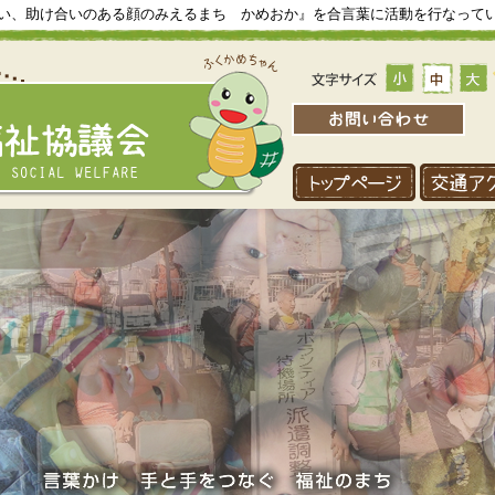
い、助け合いのある顔のみえるまち かめおか』を合言葉に活動を行なって