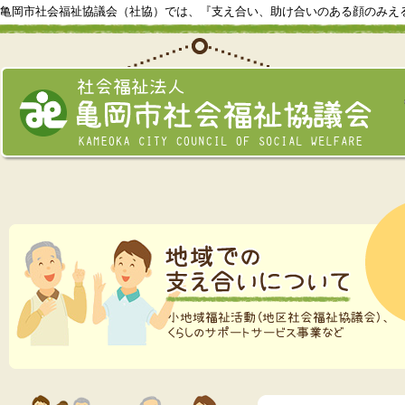
亀岡市社会福祉協議会（社協）では、『支え合い、助け合いのある顔のみえ