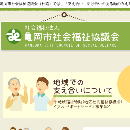
亀岡市社会福祉協議会（社協）では、『支え合い、助け合いのある顔のみえ