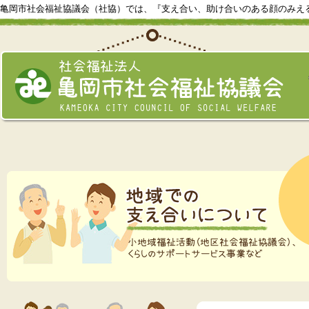
亀岡市社会福祉協議会（社協）では、『支え合い、助け合いのある顔のみえ