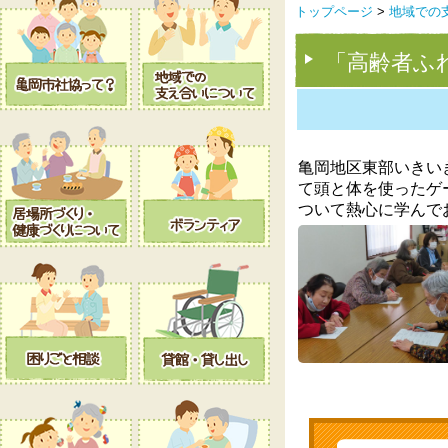
トップページ
>
地域での
「高齢者ふ
亀岡地区東部いきい
て頭と体を使ったゲ
ついて熱心に学んで