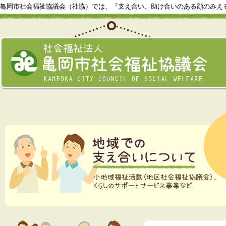
亀岡市社会福祉協議会（社協）では、『支え合い、助け合いのある顔のみえ