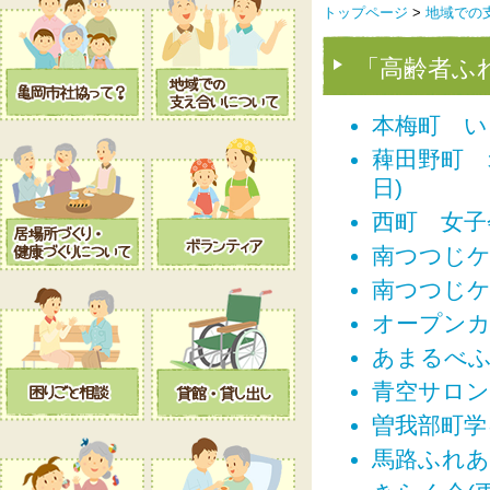
トップページ
>
地域での
「高齢者ふ
本梅町 い
薭田野町 
日)
西町 女子会
南つつじケ
南つつじケ
オープンカフ
あまるべふ
青空サロン(
曽我部町学ヶ
馬路ふれあい