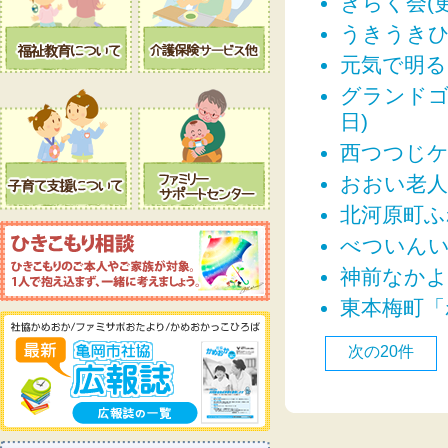
きらく会(更
うきうきひろ
元気で明るい
グランドゴ
日)
西つつじケ
おおい老人大
北河原町ふれ
べついんい
神前なかよし
東本梅町「
次の20件